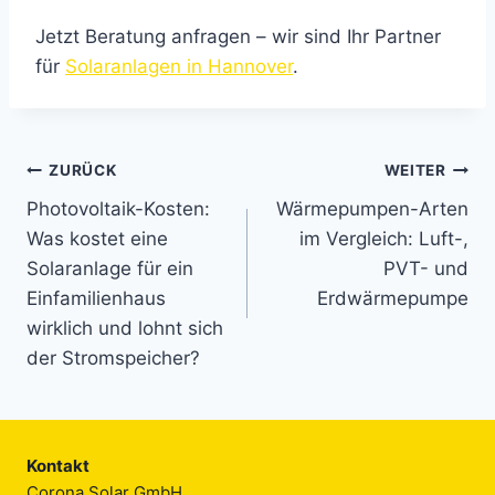
Jetzt Beratung anfragen – wir sind Ihr Partner
für
Solaranlagen in Hannover
.
Beitragsnavigation
ZURÜCK
WEITER
Photovoltaik-Kosten:
Wärmepumpen-Arten
Was kostet eine
im Vergleich: Luft-,
Solaranlage für ein
PVT- und
Einfamilienhaus
Erdwärmepumpe
wirklich und lohnt sich
der Stromspeicher?
Kontakt
Corona Solar GmbH