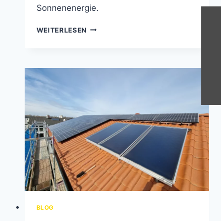
Sonnenenergie.
SOLARANLAGE
WEITERLESEN
KAUFEN:
LEITFADEN
FÜR
HAUSBESITZER
BLOG