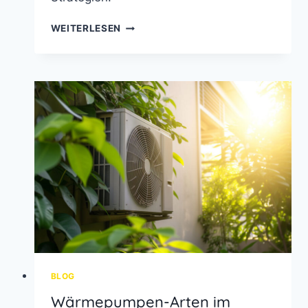
WIE
WEITERLESEN
HOLE
ICH
MEHR
AUS
MEINER
PV-
ANLAGE
HERAUS?
SO
STEIGERN
SIE
EIGENVERBRAUCH,
ERTRAG
UND
AUTARKIE
BLOG
Wärmepumpen-Arten im