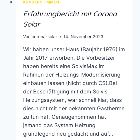
KUNDENSTIMMEN
FÜR
Erfahrungbericht mit Corona
EIN
EINFAMILIENHAUS
Solar
WIRKLICH
UND
Von
corona-solar
14. November 2023
LOHNT
SICH
Wir haben unser Haus (Baujahr 1976) im
DER
Jahr 2017 erworben. Die Vorbesitzer
STROMSPEICHER?
haben bereits eine SolvisMax im
Rahmen der Heizungs-Modernisierung
einbauen lassen (Nicht durch CS).Bei
der Beschäftigung mit dem Solvis
Heizungssystem, war schnell klar, dass
dies nicht mit der bekannten Gastherme
zu tun hat. Genaugenommen hat
jemand das System Heizung
grundlegend neu gedacht und auf…