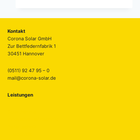
GASHYBRIDHEIZUNG
INKLUSIVE
WÄRMEPUMPE
UND
SOLARTHERMIE
Kontakt
SOWIE
Corona Solar GmbH
PV-
Zur Bettfedernfabrik 1
ANLAGE
30451 Hannover
MIT
E3DC-
HAUSKRAFTWERK
(0511) 92 47 95 – 0
mail@corona-solar.de
Leistungen
Solarthermie
Innovative Heiztechnik
Pellettechnik
E-Mobilität