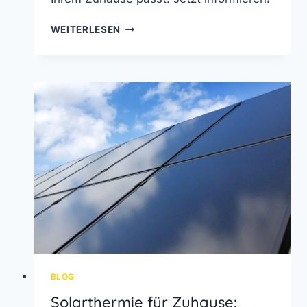
WÄRMEPUMPE
WEITERLESEN
ODER
GASHEIZUNG:
WELCHE
HEIZUNG
PASST
WIRKLICH
ZU
IHREM
ZUHAUSE?
BLOG
Solarthermie für Zuhause: